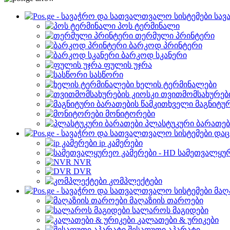
სავ
პოს ტერმინალი
თერმული პრინტერი
ბარკოდ პრინტერი
ბარკოდ სკანერი
ფულის უჯრა
სასწორი
ხელის ტერმინალები
თვითმომსახურები
მაგნიტუ
მონიტორები
პლასტუკური ბარათებ
დაც
ip კამერები
სამეთვალყურ
NVR
DVR
კომპლექტები
მაღ
მაღაზიის თაროები
სალაროს მაგიდები
კალათები & ურიკები
შესაფუთი აპარატი