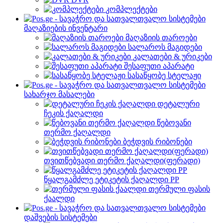
კომპლექტები
მაღაზიების ინვენტარი
მაღაზიის თაროები
სალაროს მაგიდები
კალათები & ურიკები
შესაფუთი აპარატი
სასაწყობე სტელაჟი
სახარჯო მასალები
დეტალური
ჩეკის ქაღალდი
წებოვანი
თერმო ქაღალდი
ბეჭდვის რიბონები
თვითწებვადი თერმო ქაღალდი(ფერადი)
წყალგამძლე ეტიკეტის ქაღალდი PP
თერმული ფასის
ქაალდი
დაშვების სისტემები