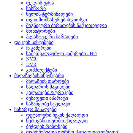
ფულის უჯრა
სასწორი
ხელის ტერმინალები
თვითმომსახურების კიოსკი
მაგნიტური ბარათების წამკითხველი
მონიტორები
პლასტუკური ბარათები
დაცვის სისტემები
ip კამერები
სამეთვალყურეო კამერები - HD
NVR
DVR
კომპლექტები
მაღაზიების ინვენტარი
მაღაზიის თაროები
სალაროს მაგიდები
კალათები & ურიკები
შესაფუთი აპარატი
სასაწყობე სტელაჟი
სახარჯო მასალები
დეტალური ჩეკის ქაღალდი
წებოვანი თერმო ქაღალდი
ბეჭდვის რიბონები
თვითწებვადი თერმო ქაღალდი(ფერადი)