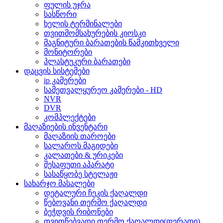
ფულის უჯრა
სასწორი
ხელის ტერმინალები
თვითმომსახურების კიოსკი
მაგნიტური ბარათების წამკითხველი
მონიტორები
პლასტუკური ბარათები
დაცვის სისტემები
ip კამერები
სამეთვალყურეო კამერები - HD
NVR
DVR
კომპლექტები
მაღაზიების ინვენტარი
მაღაზიის თაროები
სალაროს მაგიდები
კალათები & ურიკები
შესაფუთი აპარატი
სასაწყობე სტელაჟი
სახარჯო მასალები
დეტალური ჩეკის ქაღალდი
წებოვანი თერმო ქაღალდი
ბეჭდვის რიბონები
თვითწებვადი თერმო ქაღალდი(ფერადი)