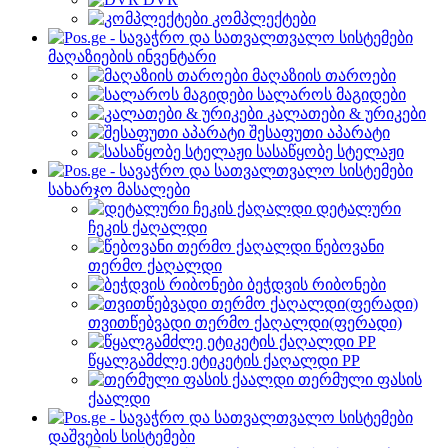
კომპლექტები
მაღაზიების ინვენტარი
მაღაზიის თაროები
სალაროს მაგიდები
კალათები & ურიკები
შესაფუთი აპარატი
სასაწყობე სტელაჟი
სახარჯო მასალები
დეტალური
ჩეკის ქაღალდი
წებოვანი
თერმო ქაღალდი
ბეჭდვის რიბონები
თვითწებვადი თერმო ქაღალდი(ფერადი)
წყალგამძლე ეტიკეტის ქაღალდი PP
თერმული ფასის
ქაალდი
დაშვების სისტემები